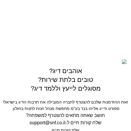
03-5589144
sales@gofishing.co.il
רחוב המרכבה 19 איזור התעשייה חולון
כל הזכויות שמורות © לחברת Gofishing | פותח ע״י
סברס
בניית אתרים
אוהבים דיג?
טובים בלתת שירות?
מסוגלים לייעץ וללמד דיג?
זאת ההזדמנות שלכם להצטרף לחברה המובילה את תרבות הדיג בישראל!
ספורט ודייג אליהו בכר בע"מ מחפשת מנהל חנות לחנות בחולון.
חושב שאתה מתאים להצטרף למשפחה?
שלח קורות חיים ל-
support@snf.co.il
שלח קורות חיים​