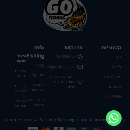
קטגוריות
צרו קשר
Info
Fishing
ביטול
חוף
03-5589144
עסקה
אודות
ז'ירז'ור
sales@gofishing.co.il
הצהרת
צור קשר
נגישות
סירה/קיאק
רחוב המרכבה 19
איזור התעשייה
החזרות
מדיניות
מתוקים
חולון
והחלפות
פרטיות
OUTDOOR
תקנון ותנאי
מעבדת
שימוש
תיקונים
כל הזכויות שמורות © לחברת Gofishing | פותח ע״י
סברס בניית אתרים