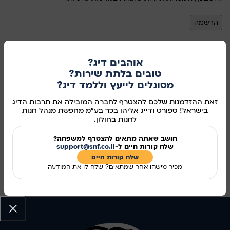
הרשמה
או
אוהבים דיג?
טובים בלתת שירות?
LOGIN
מסוגלים לייעץ וללמד דיג?
Registering for this site allows you to access your order status
זאת ההזדמנות שלכם להצטרף לחברה המובילה את תרבות הדיג
בישראל! ספורט ודייג אליהו בכר בע"מ מחפשת מנהל חנות
and history. Just fill in the fields below, and we'll get a new
לחנות בחולון.
account set up for you in no time. We will only ask you for
information necessary to make the purchase process faster and
חושב שאתה מתאים להצטרף למשפחה?
שלח קורות חיים ל-
support@snf.co.il
easier.
שלח קורות חיים​
מכיר מישהו אחר שמתאים? שלח לו את המודעה
התחברות