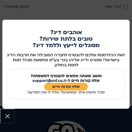
זכור אותי
איפוס סיסמה?
או
אוהבים דיג?
REGISTER
טובים בלתת שירות?
מסוגלים לייעץ וללמד דיג?
Registering for this site allows you to access your order status
זאת ההזדמנות שלכם להצטרף לחברה המובילה את תרבות הדיג
and history. Just fill in the fields below, and we'll get a new
בישראל! ספורט ודייג אליהו בכר בע"מ מחפשת מנהל חנות
account set up for you in no time. We will only ask you for
לחנות בחולון.
information necessary to make the purchase process faster and
חושב שאתה מתאים להצטרף למשפחה?
easier.
שלח קורות חיים ל-
support@snf.co.il
שלח קורות חיים​
הרשמה
מכיר מישהו אחר שמתאים? שלח לו את המודעה