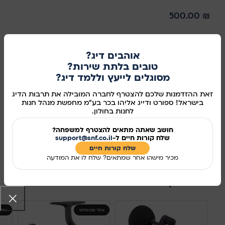
500.00
₪
VOLT היא סדרת חכות אולטרה קלות איכותיות המושלמות לדיג עם
דמויים, ג'יג'ים וספינרים. המקלות מצוידים בקצה צינורי קלאסי,
אוהבים דיג?
הבלנק עשוי גרפיט בעל מודלוס גבוה, בעל חיזוק נוסף עם סרט
טובים בלתת שירות?
קרבון GC X Powerful Wrap. המקל מצויד בטבעות SIC קלות עם
מסוגלים לייעץ וללמד דיג?
רגל בודדת כחלק ממערכת Light Guide.
זאת ההזדמנות שלכם להצטרף לחברה המובילה את תרבות הדיג
בישראל! ספורט ודייג אליהו בכר בע"מ מחפשת מנהל חנות
אזל מהמלאי
לחנות בחולון.
מידע נוסף
חושב שאתה מתאים להצטרף למשפחה?
שלח קורות חיים ל-
support@snf.co.il
שלח קורות חיים​
מק"ט:
2650043
מכיר מישהו אחר שמתאים? שלח לו את המודעה
שיתוף ברשתות החברתיות:
מוצרים קשורים
אזל מהמלאי
אזל