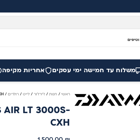
וטיפים
משלוח עד חמישה ימי עסקים
אחריות מקיפה
ראשי
/
חנות
/
ז'ירז'ור
/
לייט
/
רולרים
/
XH
AIR LT 3000S-
CXH
1,500.00
₪