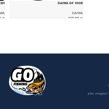
DAIWA DF 100B
012H
IWA
DAIWA
00
₪
430.00
₪
הוספה לסל
ה