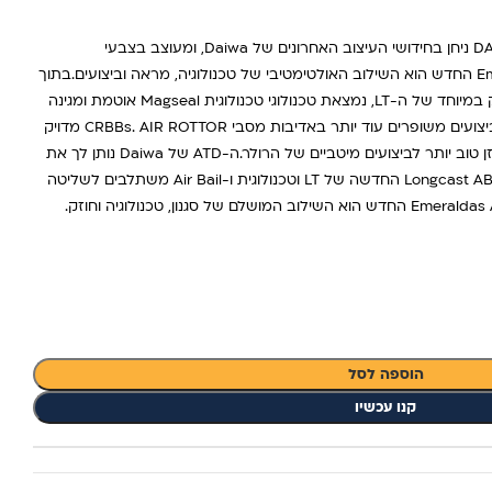
DAIWA EMERALDAS AIR LT 3000c-xh ניחן בחידושי העיצוב האחרונים של Daiwa, ומעוצב בצבעי
Emeraldas התוססים, Emeraldas Air LT החדש הוא השילוב האולטימטיבי של טכנולוגיה, מראה וביצועים.בתוך
גוף ה-Zaion העמיד בפני קורוזיה והחזק במיוחד של ה-LT, נמצאת טכנולוגי טכנולוגית Magseal אוטמת ומגינה
מפני פגעי מזג האוויר, בשילוב הגנה והביצועים משופרים עוד יותר באדיבות מסבי CRBBs. AIR ROTTOR מדויק
יותר, קל יותר, חזק יותר, רגיש יותר ומאוזן טוב יותר לביצועים מיטביים של הרולר.ה-ATD של Daiwa נותן לך את
הכוח לעצור כל דיו בעוד ששפולת ה-Longcast ABS החדשה של LT וטכנולוגית ו-Air Bail משתלבים לשליטה
בחוט וביצועי זריקה ללא תחרות. Emeraldas Air LT החדש הוא השילוב המושלם של סגנון, טכנולוגיה וחוזק.
הוספה לסל
קנו עכשיו