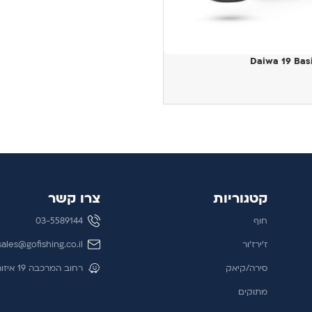
הוספה לסל
Daiwa 19 Bas
קטגוריות
צרו קשר
חוף
03-5589144
ז'ירז'ור
sales@gofishing.co.il
סירה/קיאק
רחוב המרכבה 19 איזור התעשייה חולון
מתוקים