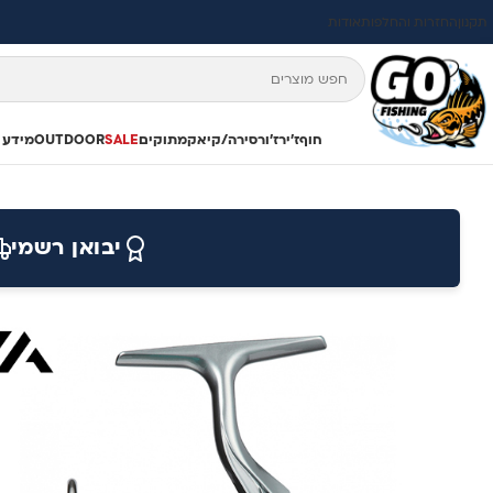
תקנון
החזרות והחלפות
אודות
חוף
ז'ירז'ור
סירה/קיאק
מתוקים
SALE
OUTDOOR
מידע 
יבואן רשמי