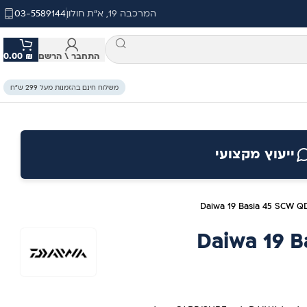
המרכבה 19, א"ת חולון
03-5589144
התחבר \ הרשם
₪
0.00
משלוח חינם בהזמנות מעל 299 ש״ח
ייעוץ מקצועי
Daiwa 19 Basia 45 SCW Q
Daiwa 19 B