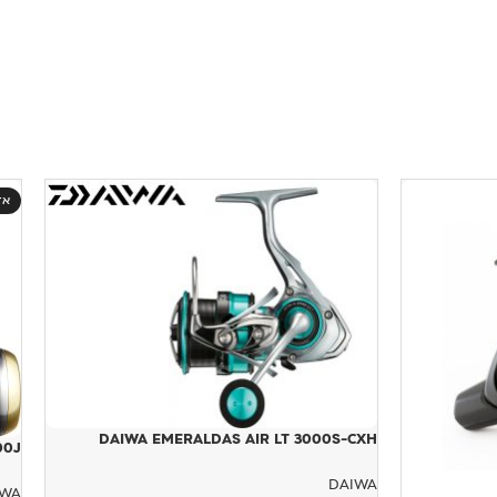
אז
DAIWA EMERALDAS AIR LT 3000S-CXH
 300J
DAIWA
IWA