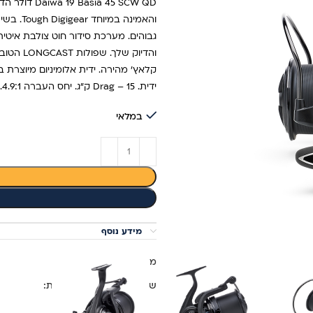
גבוהים. מערכת סידור חוט צולבת אי
ידית. Drag – 15 ק"ג. יחס העברה 4.9:1. משקל fukk 515 גרם. קיבולת חוט 300 מ' של 0.35 מ"מ.
במלאי
מידע נוסף
מק"ט:
2800809
שיתוף ברשתות החברתיות: