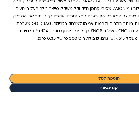
Daiwa 19 Basia 45 SCW QD דולר הדגל של DAIWA לדיג CARP/SURF.הרולר מצויד במערכת הגיר הקשיחה
והאמינה במיוחד Tough Digigear. בשילוב גוף ZAION מסיבי פחמן חזק וקל משקל. מייצר רולר בעל ביצועים
טית מבטלת למעשה את בעיית הפלונטרים ועוזרת לך לשפר את המרחק
והדיוק שלך. שפולות LONGCAST הטובות ביותר בתחום תורמות אף הן למרחק הזריקה. QD DRAG מערכת
קלאץ' מהירה. ידית אלומיניום מיוצרת בעיבוד CNC בשילוב KNOB רך למגע. איסוף חוט – 104 ס"מ לסיבוב
הוספה לסל
קנו עכשיו