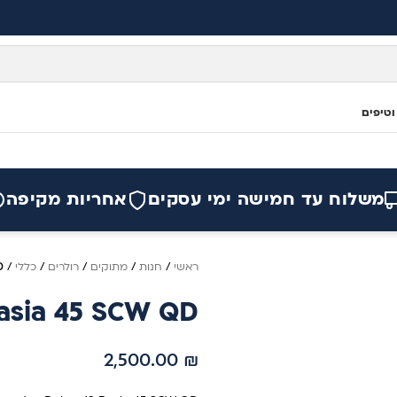
וטיפים
משלוח עד חמישה ימי עסקים
אחריות מקיפה
ראשי
/
חנות
/
מתוקים
/
רולרים
/
כללי
/
D
asia 45 SCW QD
2,500.00
₪