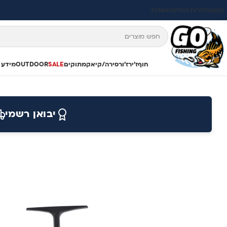
תקנון
החזרות והחלפות
אודות
חוף
ז'ירז'ור
סירה/קיאק
מתוקים
SALE
OUTDOOR
מידע 
יבואן רשמי