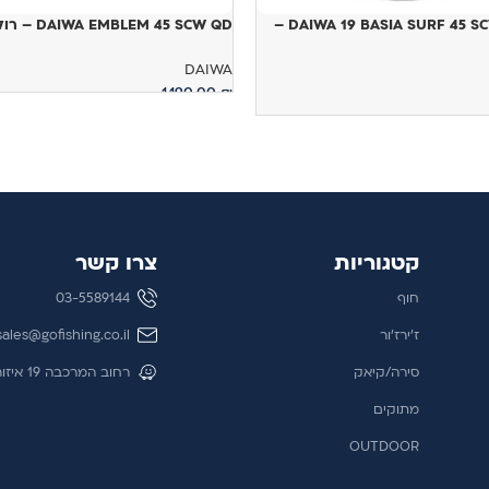
DAIWA 19 BASIA SURF 45 SCW QD TYPE R –
DAIWA EMBLEM 45 SCW QD – רולר
DAIWA
1,190.00
₪
מידע נוסף
קטגוריות
צרו קשר
חוף
03-5589144
ז'ירז'ור
sales@gofishing.co.il
סירה/קיאק
רחוב המרכבה 19 איזור התעשייה חולון
מתוקים
OUTDOOR