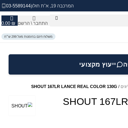
המרכבה 19, א"ת חולון
03-5589144
התחבר \ הרשם
₪
0.00
משלוח חינם בהזמנות מעל 299 ש״ח
ה
ייעוץ מקצועי
יגים
/
SHOUT 167LR LANCE REAL COLOR 130G
SHOUT 167LR