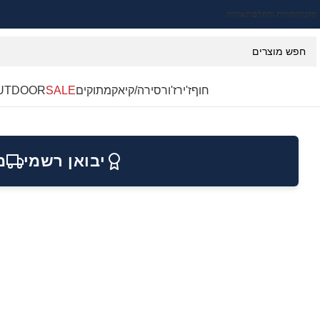
תקנון
החזרות והחלפות
אודות
חוף
ז'ירז'ור
סירה/קיאק
מתוקים
SALE
UTDOOR
יבואן רשמי
מ