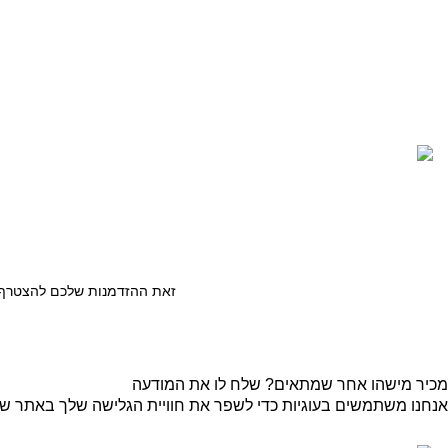
03-5589144
sales@gofishing.co.il
רחוב המרכבה 19 איזור התעשייה חולון
כל הזכויות שמורות © לחברת Gofishing | פותח ע״י
סברס בניית א
זאת ההזדמנות שלכם להצטרף ל
מכיר מישהו אחר שמתאים? שלח לו את המודעה
אנחנו משתמשים בעוגיות כדי לשפר את חוויית הגלישה שלך באתר שלנו
קבל