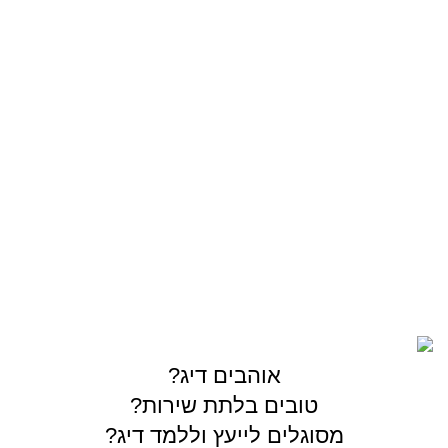
סירה/קיאק
מתוקים
OUTDOOR
צרו קשר
03-5589144
sales@gofishing.co.il
רחוב המרכבה 19 איזור התעשייה חולון
כל הזכויות שמורות © לחברת Gofishing | פותח ע״י
סברס
בניית אתרים
אוהבים דיג?
טובים בלתת שירות?
מסוגלים לייעץ וללמד דיג?