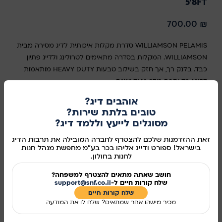
5'8FT
700.00
₪
WILLIAMSON PELAMIS סדרת מקלות איכותית לדיג מסירה מבית
WILLIAMSON. המקלות בסדרה מתאימים לטרולינג ולדייג פתיון
כבד. בלנק רך, אך חזק בשילוב טבעות HEAVY DUTY מותאמות
לחוטי בד ותפס רולר מאלומיניום.
אוהבים דיג?
סוג
טובים בלתת שירות?
מסוגלים לייעץ וללמד דיג?
בחר אפשרות
זאת ההזדמנות שלכם להצטרף לחברה המובילה את תרבות הדיג
בישראל! ספורט ודייג אליהו בכר בע"מ מחפשת מנהל חנות
לחנות בחולון.
הוספה לסל
חושב שאתה מתאים להצטרף למשפחה?
שלח קורות חיים ל-
support@snf.co.il
קנו עכשיו
שלח קורות חיים​
מכיר מישהו אחר שמתאים? שלח לו את המודעה
מידע נוסף