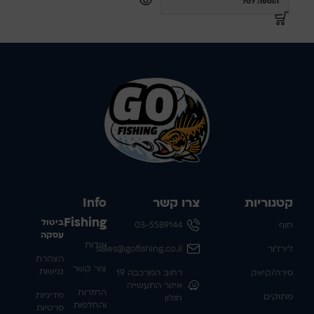
הוספה לסל
קטגוריות
צרו קשר
Info
Fishing
ביטול
חוף
03-5589144
עסקה
אודות
ז'ירז'ור
sales@gofishing.co.il
הצהרת
צור קשר
נגישות
סירה/קיאק
רחוב המרכבה 19
איזור התעשייה
החזרות
מדיניות
מתוקים
חולון
והחלפות
פרטיות