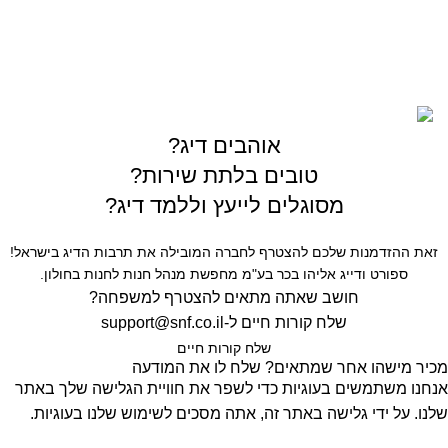
רחוב המרכבה 19 איזור התעשייה חולון
כל הזכויות שמורות © לחברת Gofishing | פותח ע״י
סברס
בניית אתרים
אוהבים דיג?
טובים בלתת שירות?
מסוגלים לייעץ וללמד דיג?
זאת ההזדמנות שלכם להצטרף לחברה המובילה את תרבות הדיג בישראל!
ספורט ודייג אליהו בכר בע"מ מחפשת מנהל חנות לחנות בחולון.
חושב שאתה מתאים להצטרף למשפחה?
שלח קורות חיים ל-
support@snf.co.il
שלח קורות חיים​
מכיר מישהו אחר שמתאים? שלח לו את המודעה
אנחנו משתמשים בעוגיות כדי לשפר את חוויית הגלישה שלך באתר
שלנו. על ידי גלישה באתר זה, אתה מסכים לשימוש שלנו בעוגיות.
קבל