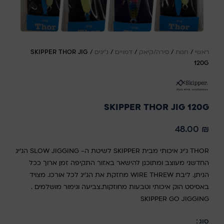
ראשי
/
חנות
/
סירה/קיאק
/
דמויים
/
ג'יגים
/
SKIPPER THOR JIG
120G
SKIPPER THOR JIG 120G
48.00
₪
THOR ג'יג איכותי מבית SKIPPER לשיטת ה- SLOW JIGGING הג'יג
החדשני מעוצב ומתוכנן להישאר באזור התקיפה זמן ארוך ככל
הניתן. ליבת WIRE THREW מחזקת את הג'יג לכל אורכו. מצויד
באסיסט הוק איכותי וטבעות מחוזקות.צביעה וגימור מושלמים .
SKIPPER GO JIGGING
סוג