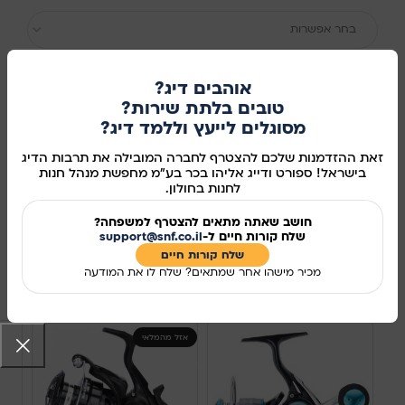
בחר אפשרות
אוהבים דיג?
טובים בלתת שירות?
הוספה לסל
מסוגלים לייעץ וללמד דיג?
קנו עכשיו
זאת ההזדמנות שלכם להצטרף לחברה המובילה את תרבות הדיג
בישראל! ספורט ודייג אליהו בכר בע"מ מחפשת מנהל חנות
לחנות בחולון.
מידע נוסף
חושב שאתה מתאים להצטרף למשפחה?
מק"ט:
381211
שלח קורות חיים ל-
support@snf.co.il
שלח קורות חיים​
שיתוף ברשתות החברתיות:
מכיר מישהו אחר שמתאים? שלח לו את המודעה
מוצרים קשורים
אזל מהמלאי