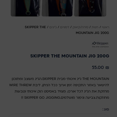
ראשי
/
חנות
/
סירה/קיאק
/
דמויים
/
ג'יגים
/
SKIPPER THE
MOUNTAIN JIG 200G
SKIPPER THE MOUNTAIN JIG 200G
55.00
₪
THE MOUNTAIN ג'יג איכותי מבית SKIPPER.הג'יג מעוצב ומתוכנן
להישאר באזור התקיפה זמן ארוך ככל הניתן. ליבת WIRE THREW
מחזקת את הג'יג לכל אורכו. מצויד באסיסט הוק איכותי וטבעות
מחוזקות.צביעה וגימור מושלמים.SKIPPER GO JIGGING !!
סוג