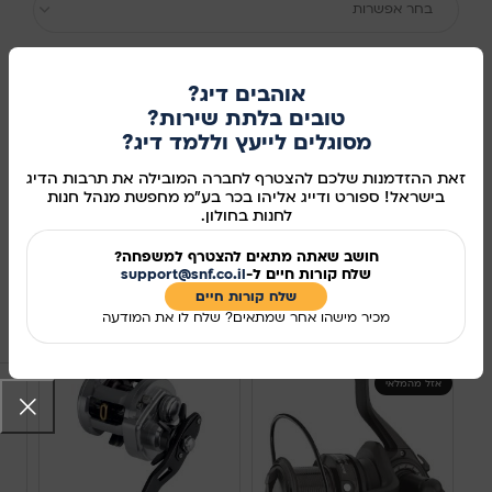
בחר אפשרות
אוהבים דיג?
טובים בלתת שירות?
הוספה לסל
מסוגלים לייעץ וללמד דיג?
קנו עכשיו
זאת ההזדמנות שלכם להצטרף לחברה המובילה את תרבות הדיג
בישראל! ספורט ודייג אליהו בכר בע"מ מחפשת מנהל חנות
מידע נוסף
לחנות בחולון.
מק"ט:
381252
חושב שאתה מתאים להצטרף למשפחה?
שלח קורות חיים ל-
support@snf.co.il
שיתוף ברשתות החברתיות:
שלח קורות חיים​
מכיר מישהו אחר שמתאים? שלח לו את המודעה
מוצרים קשורים
אזל מהמלאי