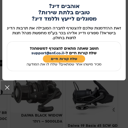
קנו עכשיו
אוהבים דיג?
טובים בלתת שירות?
מידע נוסף
מסוגלים לייעץ וללמד דיג?
זאת ההזדמנות שלכם להצטרף לחברה המובילה את תרבות הדיג
מק"ט:
381190
בישראל! ספורט ודייג אליהו בכר בע"מ מחפשת מנהל חנות
לחנות בחולון.
שיתוף ברשתות החברתיות:
מוצרים קשורים
חושב שאתה מתאים להצטרף למשפחה?
שלח קורות חיים ל-
support@snf.co.il
שלח קורות חיים​
אזל מהמלאי
אזל
מכיר מישהו אחר שמתאים? שלח לו את המודעה
 BR
DAIWA BLACK WIDOW
 5000C
5000LDA – רולר
Daiwa 19 Basia 45 SCW QD