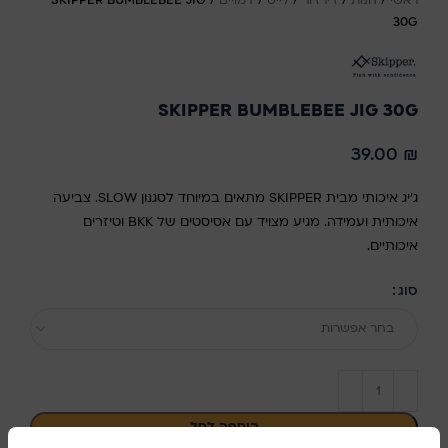
ראשי
/
חנות
/
ז'ירז'ור
/
לייט
/
דמויים
/
SKIPPER BUMBLEBEE JIG
30G
SKIPPER BUMBLEBEE JIG 30G
39.00
₪
ג'יג איכותי מבית SKIPPER מתאים במיוחד לסגנון SLOW. צביעה
איכותית ועמידה. מגיע מצויד עם אסיסטים של BKK וטיזרים
איכותיים.
סוג
בחר אפשרות
הוספה לסל