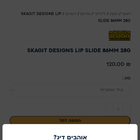
ראשי
/
חנות
/
ז'ירז'ור
/
מדיום
/
דמויים
/
SKAGIT DESIGNS LIP
SLIDE 86MM 28G
SKAGIT DESIGNS LIP SLIDE 86MM 28G
120.00
₪
סוג
בחר אפשרות
הוספה לסל
קנו עכשיו
אוהבים דיג?