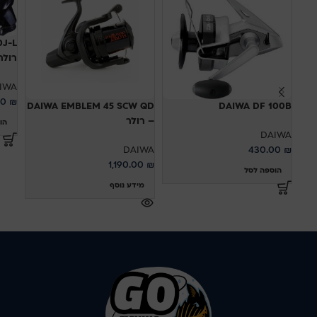
רולר
IWA
00
₪
DAIWA EMBLEM 45 SCW QD
DAIWA DF 100B
– רולר
הו
DAIWA
DAIWA
430.00
₪
1,190.00
₪
הוספה לסל
מידע נוסף