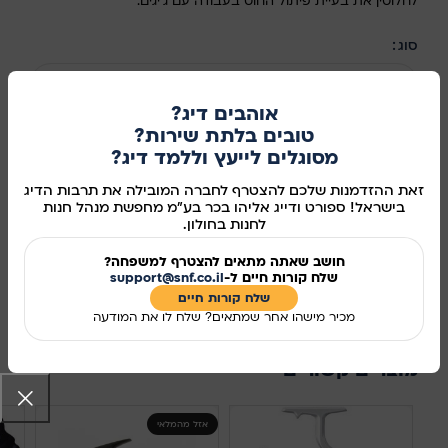
לחלוטין את בעיית פיתול החוט בעבודה עם ג'יגים.
סוג
בחר אפשרות
אוהבים דיג?
טובים בלתת שירות?
מסוגלים לייעץ וללמד דיג?
הוספה לסל
זאת ההזדמנות שלכם להצטרף לחברה המובילה את תרבות הדיג
בישראל! ספורט ודייג אליהו בכר בע"מ מחפשת מנהל חנות
קנו עכשיו
לחנות בחולון.
מידע נוסף
חושב שאתה מתאים להצטרף למשפחה?
שלח קורות חיים ל-
support@snf.co.il
שלח קורות חיים​
מק"ט:
988015
מכיר מישהו אחר שמתאים? שלח לו את המודעה
שיתוף ברשתות החברתיות:
מוצרים קשורים
אזל מהמלאי