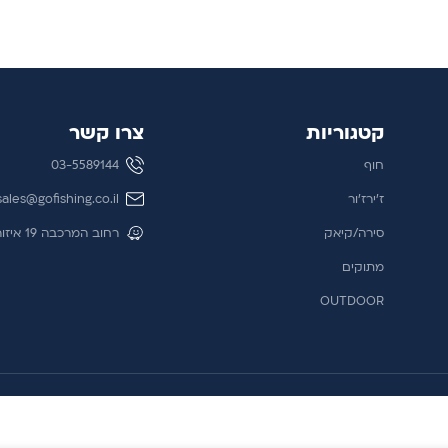
מידע נוסף
קטגוריות
צרו קשר
חוף
03-5589144
ז'ירז'ור
sales@gofishing.co.il
סירה/קיאק
רחוב המרכבה 19 איזור התעשייה חולון
מתוקים
OUTDOOR