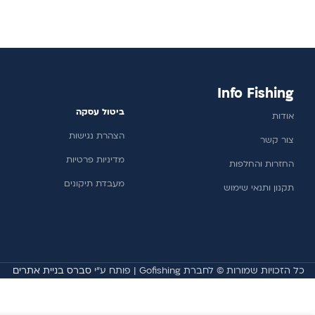
הוספה לסל
הוספה לסל
Info Fishing
ביטול עסקה
אודות
הצהרת נגישות
צור קשר
מדיניות פרטיות
החזרות והחלפות
מעבדת תיקונים
תקנון ותנאי שימוש
כל הזכויות שמורות © לחברת Gofishing | פותח ע״י
סברס בניית אתרים