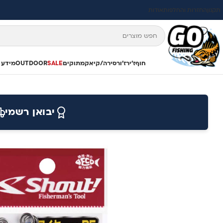
תקנון
החזרות והחלפות
אודות
חוף
ז'ירז'ור
סירה/קיאק
מתוקים
SALE
OUTDOOR
מידע 
יבואן רשמי