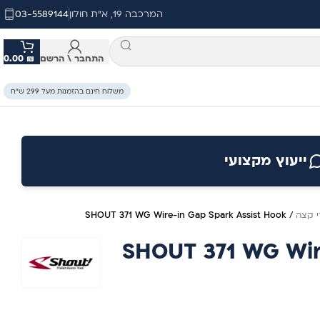
המרכבה 19, א"ת חולון
03-5589144
התחבר \ הרשם
₪
0.00
משלוח חינם בהזמנות מעל 299 ש״ח
ייעוץ מקצועי
י קצה
/
SHOUT 371 WG Wire-in Gap Spark Assist Hook
SHOUT 371 WG Wir