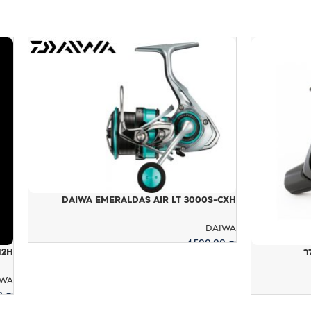
DAIWA EMERALDAS AIR LT 3000S-CXH
DAIWA
1,500.00
₪
012H
הוספה לסל
IWA
00
₪