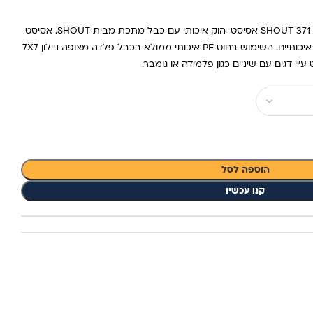
SHOUT 371 WG Wire-in Gap Spark Assist Hook אסיסט-הוק איכותי עם כבל מתכת מבית SHOUT. אסיסט
הוק כפול מדורג עם קרסי GAP SPARK איכותיים. השימוש בחוט PE איכותי ממולא בכבל פלדה מצופה ניילון 7X7
 דגים עם שיניים כגון פלמידה או גומבר.
הוספה לסל
קנו עכשיו