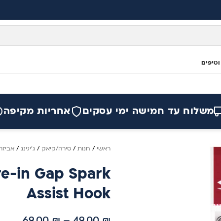
וטיפים
משלוח עד חמישה ימי עסקים
אחריות מקיפה
ראשי
/
חנות
/
סירה/קיאק
/
ג'יגינג
/
אביזר
e-in Gap Spark
Assist Hook
69.00
₪
–
49.00
₪