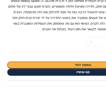
SHOUT 233CH HEAVY SPARK HOOK קרס לקשירת אסיסט-הוק ל SLOW PITCH. ה-Shout Heavy Spark
ור על וו Spark המקורי עם חוזק, חדירה ומניעת חלודה משופרים. הקרס תוכנן עבור דיג של מינים
ים שיש להפעיל הרבה כוח על מנת להרחיק את הדג מהתקלה. הקרס
כולל את ה-Clear Fluorine Coat החדש של Shout שמגביר את ביצועי החדירה על ידי יצירת קרס חלק יותר
הדג לקרס. הציפוי הוא גם מה שמספק את העמידות המוגברת בפני
מאפשר לקשור את חוט העזר בקלות אל הקרס.
הוספה לסל
קנו עכשיו