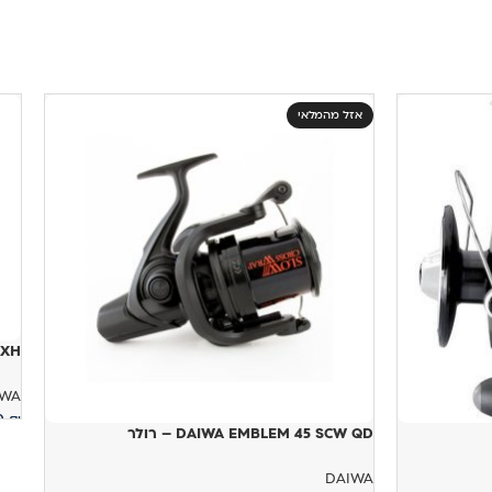
אזל מהמלאי
CXH
IWA
00
₪
DAIWA EMBLEM 45 SCW QD – רולר
ה
DAIWA