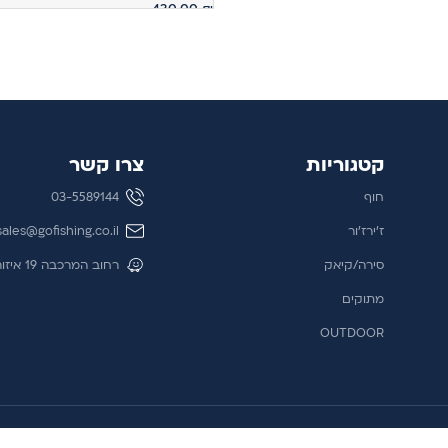
430.00
₪
הוספה לסל
קטגוריות
צרו קשר
חוף
03-5589144
ז'ירז'ור
sales@gofishing.co.il
סירה/קיאק
רחוב המרכבה 19 איזור התעשייה חולון
מתוקים
OUTDOOR