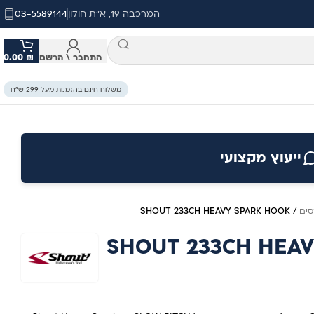
המרכבה 19, א"ת חולון
03-5589144
התחבר \ הרשם
₪
0.00
משלוח חינם בהזמנות מעל 299 ש״ח
ייעוץ מקצועי
ים
/
SHOUT 233CH HEAVY SPARK HOOK
SHOUT 233CH HEA