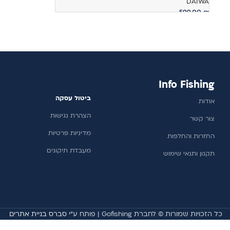
DAIWA
599.00
₪
מידע נוסף
Info Fishing
ביטול עסקה
אודות
הצהרת נגישות
צור קשר
מדיניות פרטיות
החזרות והחלפות
מעבדת תיקונים
תקנון ותנאי שימוש
כל הזכויות שמורות © לחברת Gofishing | פותח ע״י
סברס בניית אתרים