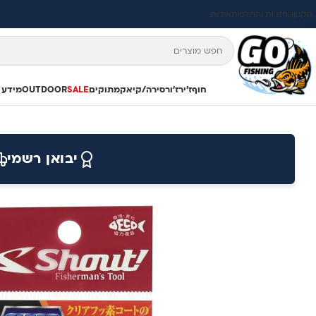
תקנון
החזרות והחלפות
אודות
חוף
ז'ירז'ור
סירה/קיאק
מתוקים
SALE
OUTDOOR
מידע 
יבואן רשמי