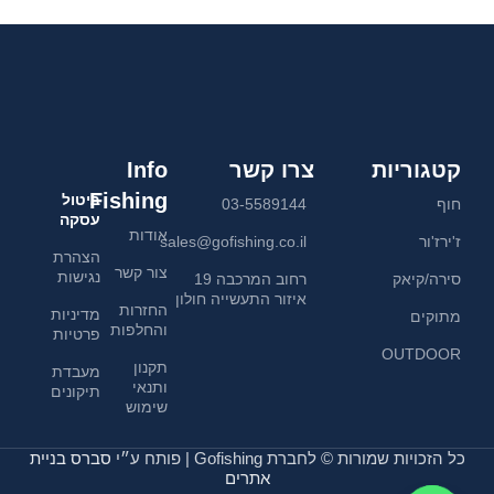
קטגוריות
צרו קשר
Info
Fishing
ביטול
חוף
03-5589144
עסקה
אודות
ז'ירז'ור
sales@gofishing.co.il
הצהרת
צור קשר
נגישות
סירה/קיאק
רחוב המרכבה 19
איזור התעשייה חולון
החזרות
מדיניות
מתוקים
והחלפות
פרטיות
OUTDOOR
תקנון
מעבדת
ותנאי
תיקונים
שימוש
כל הזכויות שמורות © לחברת Gofishing | פותח ע״י
סברס בניית
אתרים