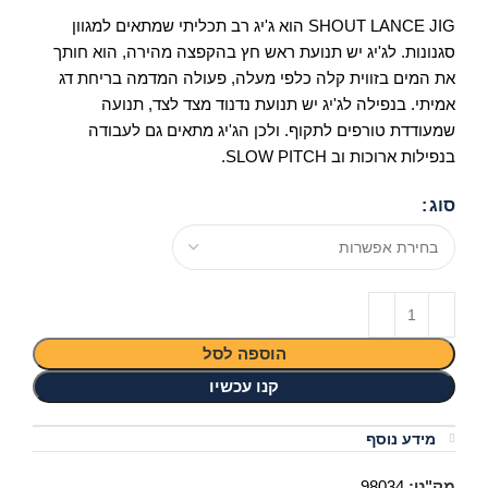
SHOUT LANCE JIG הוא ג'יג רב תכליתי שמתאים למגוון
סגנונות. לג'יג יש תנועת ראש חץ בהקפצה מהירה, הוא חותך
את המים בזווית קלה כלפי מעלה, פעולה המדמה בריחת דג
אמיתי. בנפילה לג'יג יש תנועת נדנוד מצד לצד, תנועה
שמעודדת טורפים לתקוף. ולכן הג'יג מתאים גם לעבודה
בנפילות ארוכות וב SLOW PITCH.
סוג
הוספה לסל
קנו עכשיו
מידע נוסף
מק"ט:
98034