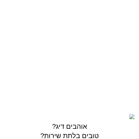
ז'ירז'ור
סירה/קיאק
מתוקים
OUTDOOR
צרו קשר
03-5589144
sales@gofishing.co.il
רחוב המרכבה 19 איזור התעשייה חולון
כל הזכויות שמורות © לחברת Gofishing | פותח ע״י
סברס
בניית אתרים
אוהבים דיג?
טובים בלתת שירות?