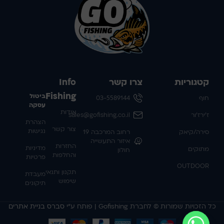
קטגוריות
צרו קשר
Info
Fishing
ביטול
חוף
03-5589144
עסקה
אודות
ז'ירז'ור
sales@gofishing.co.il
הצהרת
צור קשר
נגישות
סירה/קיאק
רחוב המרכבה 19
איזור התעשייה
החזרות
מדיניות
מתוקים
חולון
והחלפות
פרטיות
OUTDOOR
תקנון ותנאי
מעבדת
שימוש
תיקונים
כל הזכויות שמורות © לחברת Gofishing | פותח ע״י
סברס בניית אתרים