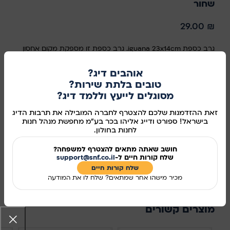
שחור
29.00
₪
גרב כספת iguana 23x14cm. גרב כספת זו מספקת מקום אחסון
בטוח במיוחד, בטיולים, עבור חפצי הערך שלכם. כגון: דרכון,
אוהבים דיג?
מסמכים, כסף וכד’. ניתן להשיג בשחור ובלבן, עם או בלי סקוטש
טובים בלתת שירות?
סגירה. אזהרה: לא ללבוש בזמן השינה. ישנם בעלי רגישות עור
מסוגלים לייעץ וללמד דיג?
לחומריי גומי. במקרה של פריחה או תחושה לא נעימה יש לפנות
לרופא. רכיבים: פוליאסטר 36% , גומי 46% , ריון 16%
זאת ההזדמנות שלכם להצטרף לחברה המובילה את תרבות הדיג
בישראל! ספורט ודייג אליהו בכר בע"מ מחפשת מנהל חנות
לחנות בחולון.
אזל מהמלאי
חושב שאתה מתאים להצטרף למשפחה?
מידע נוסף
שלח קורות חיים ל-
support@snf.co.il
שלח קורות חיים​
מק"ט:
14111
מכיר מישהו אחר שמתאים? שלח לו את המודעה
שיתוף ברשתות החברתיות:
מוצרים קשורים