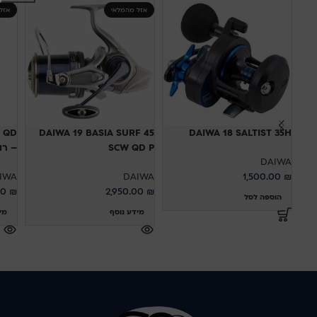
אזל מהמלאי
אזל
 QD
DAIWA 19 BASIA SURF 45
DAIWA 18 SALTIST 35H
SCW QD P
– רו
DAIWA
IWA
DAIWA
1,500.00
₪
00
₪
2,950.00
₪
הוספה לסל
מידע נוסף
מי