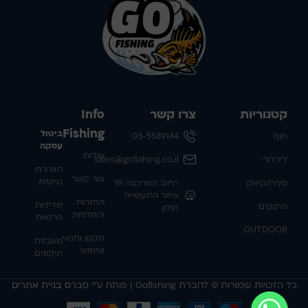
קטגוריות
צרו קשר
Info
Fishing
ביטול
חוף
03-5589144
עסקה
אודות
ז'ירז'ור
sales@gofishing.co.il
הצהרת
צור קשר
נגישות
סירה/קיאק
רחוב המרכבה 19
איזור התעשייה
החזרות
מדיניות
מתוקים
חולון
והחלפות
פרטיות
OUTDOOR
תקנון ותנאי
מעבדת
שימוש
תיקונים
כל הזכויות שמורות © לחברת Gofishing | פותח ע״י
סברס בניית אתרים