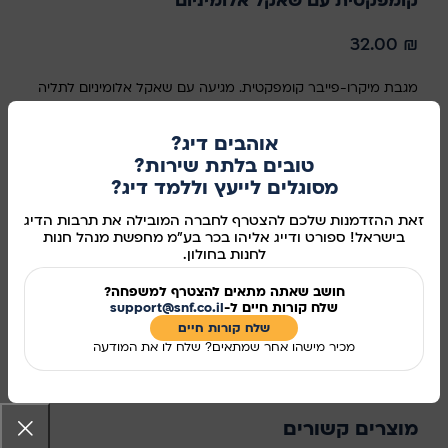
קומפקטית עם שאקל אלומיניום
32.00
₪
מגבת מיקרו-פייבר קומפקטית. מגיעה עם שאקל אלומיניום לתליה
נוחה על כל תרמיל. המגבת ארוזה בנרתיק קומפקטי.
אוהבים דיג?
במלאי
טובים בלתת שירות?
מסוגלים לייעץ וללמד דיג?
זאת ההזדמנות שלכם להצטרף לחברה המובילה את תרבות הדיג
בישראל! ספורט ודייג אליהו בכר בע"מ מחפשת מנהל חנות
הוספה לסל
לחנות בחולון.
קנו עכשיו
חושב שאתה מתאים להצטרף למשפחה?
שלח קורות חיים ל-
support@snf.co.il
מידע נוסף
שלח קורות חיים​
מכיר מישהו אחר שמתאים? שלח לו את המודעה
מק"ט:
110183
שיתוף ברשתות החברתיות:
מוצרים קשורים