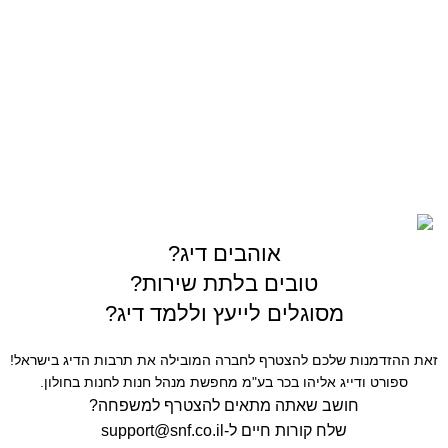
צרו קשר
03-5589144
sales@gofishing.co.il
רחוב המרכבה 19 איזור התעשייה חולון
כל הזכויות שמורות © לחברת Gofishing | פותח ע״י
סברס
בניית אתרים
אוהבים דיג?
טובים בלתת שירות?
מסוגלים לייעץ וללמד דיג?
זאת ההזדמנות שלכם להצטרף לחברה המובילה את תרבות הדיג בישראל!
ספורט ודייג אליהו בכר בע"מ מחפשת מנהל חנות לחנות בחולון.
חושב שאתה מתאים להצטרף למשפחה?
שלח קורות חיים ל-
support@snf.co.il