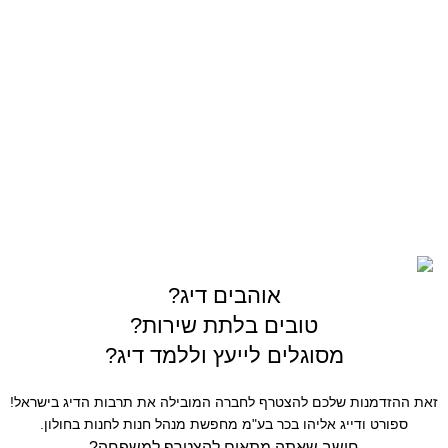
OUTDOOR
צרו קשר
03-5589144
sales@gofishing.co.il
רחוב המרכבה 19 איזור התעשייה חולון
כל הזכויות שמורות © לחברת Gofishing | פותח ע״י
סברס
בניית אתרים
אוהבים דיג?
טובים בלתת שירות?
מסוגלים לייעץ וללמד דיג?
זאת ההזדמנות שלכם להצטרף לחברה המובילה את תרבות הדיג בישראל!
ספורט ודייג אליהו בכר בע"מ מחפשת מנהל חנות לחנות בחולון.
חושב שאתה מתאים להצטרף למשפחה?