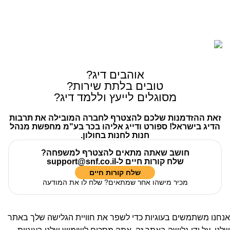
כל הזכויות שמורות © לחברת Gofishing | פותח ע״י
סברס
בניית אתרים
אוהבים דיג?
טובים בלתת שירות?
מסוגלים לייעץ וללמד דיג?
זאת ההזדמנות שלכם להצטרף לחברה המובילה את תרבות
הדיג בישראל! ספורט ודייג אליהו בכר בע"מ מחפשת מנהל
חנות לחנות בחולון.
חושב שאתה מתאים להצטרף למשפחה?
שלח קורות חיים ל-
support@snf.co.il
שלח קורות חיים​
מכיר מישהו אחר שמתאים? שלח לו את המודעה
אנחנו משתמשים בעוגיות כדי לשפר את חוויית הגלישה שלך באתר