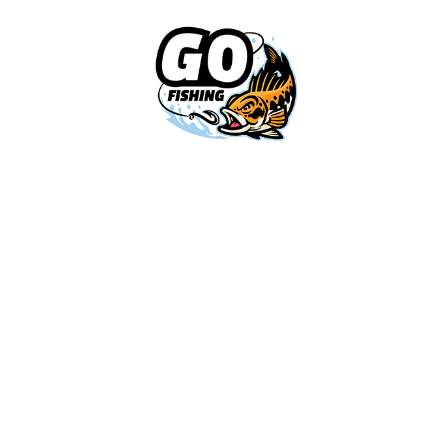
קטגוריות
צרו קשר
Info
ביטול
Fishing
עסקה
חוף
03-5589144
הצהרת
אודות
ז'ירז'ור
sales@gofishing.co.il
נגישות
צור קשר
סירה/קיאק
רחוב המרכבה 19
מדיניות
איזור התעשייה
פרטיות
החזרות
מתוקים
חולון
והחלפות
מעבדת
OUTDOOR
תיקונים
תקנון
ותנאי
שימוש