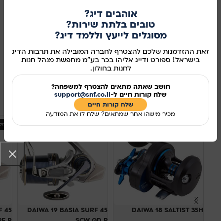
בדיג.
אוהבים דיג?
מוצר זה חסר כרגע במלאי ואינו זמין.
טובים בלתת שירות?
מסוגלים לייעץ וללמד דיג?
מידע נוסף
זאת ההזדמנות שלכם להצטרף לחברה המובילה את תרבות הדיג
בישראל! ספורט ודייג אליהו בכר בע"מ מחפשת מנהל חנות
מק"ט:
85
לחנות בחולון.
שיתוף ברשתות החברתיות:
חושב שאתה מתאים להצטרף למשפחה?
שלח קורות חיים ל-
support@snf.co.il
מוצרים קשורים
שלח קורות חיים​
מכיר מישהו אחר שמתאים? שלח לו את המודעה
אזל מהמלאי
אזל
F 45
DAIWA 19 BASIA SURF 45
DAIWA 18 SALTIST 35H
SCW QD P
YPE R