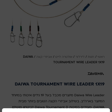
ראשי
/
חנות
/
ז'ירז'ור
/
אולטרה לייט
/
אביזרי קצה
/
DAIWA
TOURNAMENT WIRE LEADER 1X19
DAIWA TOURNAMENT WIRE LEADER 1X19
Daiwa Wire Leader מיוצרים מכבל בעל 19 גידים איכותי במיוחד
המיוצר בארה"ב. בשילוב אביזרי הקצה הטובים ביותר מבית
DAIWA. מצוידים בסיכות Daiwa Tournament D לביטחון מושלם