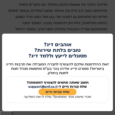
מחזיקי המקל של Daiwa חזקים במיוחד. הם מיוצרים מזווית
אלומיניום בעובי 2.5 מ"מ מה שהופך אותם לעמידים, ובנוסף לחופים
חוליים הם מתאימים גם למצעי חול-בוץ וחול-חצץ מכל הסוגים.
התפס מפלסטיק PVC ניתן להתאמה בגובה. הסטנד מיוצר
מאלומיניום אנודייז המבטיח עמידות לטווח ארוך. בסטנד הכחול
החלק העליון שאוחז את החכה הוא בצורת טבעת עגולה, מה
שמונע מהחכה ליפול. לעומת זאת, בסטנד האדום, חלק זה פתוח
אוהבים דיג?
בצורת חצי סהר. הסטנד האדום מגיע עם נרתיק, בעוד שהעמוד
טובים בלתת שירות?
הכחול מסופק ללא.
מסוגלים לייעץ וללמד דיג?
זאת ההזדמנות שלכם להצטרף לחברה המובילה את תרבות הדיג
במלאי
בישראל! ספורט ודייג אליהו בכר בע"מ מחפשת מנהל חנות
לחנות בחולון.
הוספה לסל
חושב שאתה מתאים להצטרף למשפחה?
קנו עכשיו
שלח קורות חיים ל-
support@snf.co.il
שלח קורות חיים​
מידע נוסף
מכיר מישהו אחר שמתאים? שלח לו את המודעה
מק"ט:
282201