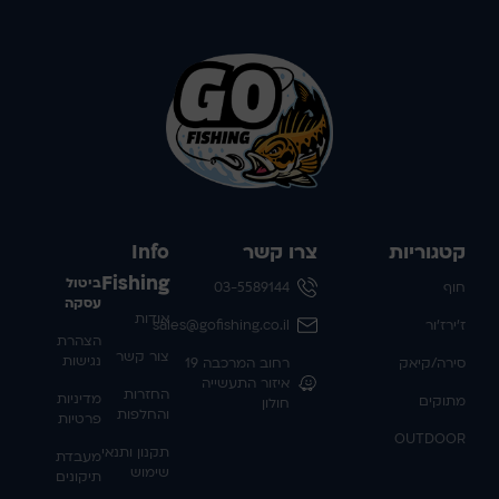
קטגוריות
צרו קשר
Info
Fishing
ביטול
חוף
03-5589144
עסקה
אודות
ז'ירז'ור
sales@gofishing.co.il
הצהרת
צור קשר
נגישות
סירה/קיאק
רחוב המרכבה 19
איזור התעשייה
החזרות
מדיניות
מתוקים
חולון
והחלפות
פרטיות
OUTDOOR
תקנון ותנאי
מעבדת
שימוש
תיקונים