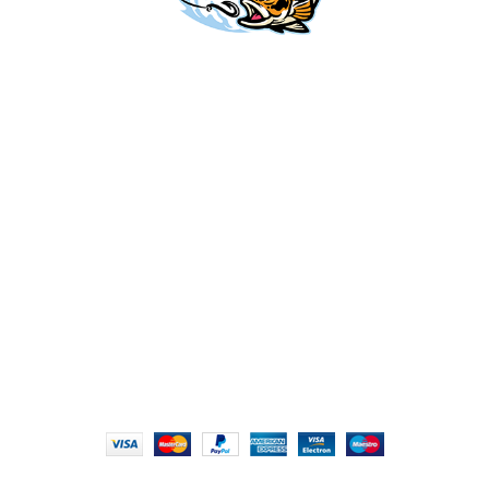
קטגוריות
צרו קשר
Info
Fishing
ביטול
חוף
03-5589144
עסקה
אודות
ז'ירז'ור
sales@gofishing.co.il
הצהרת
צור קשר
נגישות
סירה/קיאק
רחוב המרכבה 19
איזור התעשייה
החזרות
מדיניות
מתוקים
חולון
והחלפות
פרטיות
OUTDOOR
תקנון
מעבדת
ותנאי
תיקונים
שימוש
כל הזכויות שמורות © לחברת Gofishing | פותח ע״י
סברס
בניית אתרים