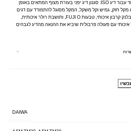
סדרת Procaster Iso עוצבה במיוחד עבור דיג ISO: סגנון דיג יפני בעזרת מצוף המתאים באופן
לי לדיג בריפים. מקל ISO הוא מקל חזק, גמיש וקל משקל, המקל מסוגל להתמודד עם דגים
אגרסיביים תוך שמרה על רגישות. בלנק קרבון איכותי, טבעות FUJI O, ותושבת רולר איכותית,
איכותי עם פעולה פרבולית שיביא את ההנאה מהדיג לגבהים
כשיו
DAIWA