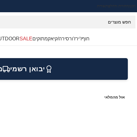
תקנון
החזרות והחלפות
אודות
חוף
ז'ירז'ור
סירה/קיאק
מתוקים
SALE
UTDOOR
יבואן רשמי
מ
אזל מהמלאי