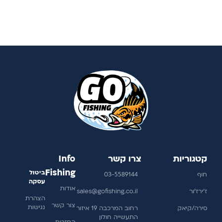
קטגוריות
צרו קשר
Info
Fishing
ביטול
חוף
03-5589144
עסקה
אודות
ז'ירז'ור
sales@gofishing.co.il
הצהרת
צור קשר
נגישות
סירה/קיאק
רחוב המרכבה 19 איזור
התעשייה חולון
החזרות