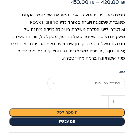
450.00
₪
–
420.00
₪
סדרת DAIWA LEGALIS ROCK FISHING היא סדרת מקלות
משובחת שתוכננה ויוצרה במיוחד לדיג ROCK FISHING
ואולטרה-לייט. הסדרה משלבת בין יכולת זריקה מצוינת של
משקלים נמוכים, שליטה מעולה בדמוי, משקל קל, ונוחות הפעלה.
סדרה זו משלבת בלנק קרבון איכותי עם מיטב הרכיבים כמו טבעות
Fuji O Ring, תושבת רולר מבית FUJI וחיזוקי X. על מנת לייצר
מקל איכותי ונוח ברמת מחיר סבירה.
סוג
הוספה לסל
קנו עכשיו