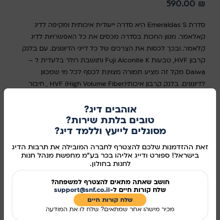
590.00
₪
סדרת Emeraldas S היא סדרה ייעודית איכותית ומקיפה לדיג
קאלאמר. מגוון החכות בסדרה מכסים את כל האפשרויות לדיג
קלאמר. ובכך לכסות את הצרכים של כל דייגי הדיונונים. עם בלנק
קרבון HVF, טבעות Fuji Alconite K ותושבת רולר בלעדית ל –
Daiwa מקל זה מציע תמורה מצוינת לכסף לכל מי שמכוון
לדיונונים. בלנק קרבון איכותיHVF (High Volume Fiber) , חיבור
אוברפיט, טבעות Fuji K Alconite, תושבת רולר בלעדית ל Daiwa,
ידית EVA בצפיפות גבוהה
אוהבים דיג?
טובים בלתת שירות?
סוג
מסוגלים לייעץ וללמד דיג?
זאת ההזדמנות שלכם להצטרף לחברה המובילה את תרבות הדיג
בחר אפשרות
בישראל! ספורט ודייג אליהו בכר בע"מ מחפשת מנהל חנות
לחנות בחולון.
חושב שאתה מתאים להצטרף למשפחה?
שלח קורות חיים ל-
support@snf.co.il
הוספה לסל
שלח קורות חיים​
מכיר מישהו אחר שמתאים? שלח לו את המודעה
קנו עכשיו