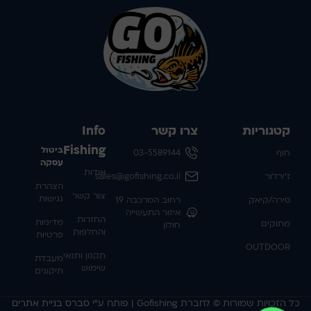
קטגוריות
צרו קשר
Info
Fishing
ביטול
חוף
03-5589144
עסקה
אודות
ז'ירז'ור
sales@gofishing.co.il
הצהרת
צור קשר
נגישות
סירה/קיאק
רחוב המרכבה 19
איזור התעשייה
החזרות
מדיניות
מתוקים
חולון
והחלפות
פרטיות
OUTDOOR
תקנון ותנאי
מעבדת
שימוש
תיקונים
כל הזכויות שמורות © לחברת Gofishing | פותח ע״י
סברס בניית אתרים