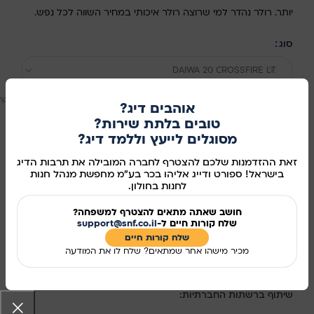
יותר. רולר נהדר למי שרוצה רולר איכותי במחיר השווה לכל נפש.
סוג
DAIWA 20 CROSSFIRE LT
נקה
אוהבים דיג?
טובים בלתת שירות?
240.00
₪
אזל מהמלאי
מסוגלים לייעץ וללמד דיג?
זאת ההזדמנות שלכם להצטרף לחברה המובילה את תרבות הדיג
בישראל! ספורט ודייג אליהו בכר בע"מ מחפשת מנהל חנות
לחנות בחולון.
הוספה לסל
קנו עכשיו
חושב שאתה מתאים להצטרף למשפחה?
שלח קורות חיים ל-
support@snf.co.il
שלח קורות חיים​
מידע נוסף
מכיר מישהו אחר שמתאים? שלח לו את המודעה
מק"ט:
862311
שיתוף ברשתות החברתיות: