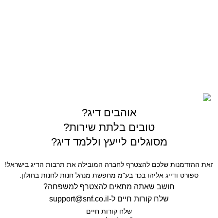
03-5589144
sales@gofishing.co.il
רחוב המרכבה 19 איזור התעשייה חולון
כל הזכויות שמורות © לחברת Gofishing | פותח ע״י
סברס
בניית אתרים
אוהבים דיג?
טובים בלתת שירות?
מסוגלים לייעץ וללמד דיג?
זאת ההזדמנות שלכם להצטרף לחברה המובילה את תרבות הדיג בישראל!
ספורט ודייג אליהו בכר בע"מ מחפשת מנהל חנות לחנות בחולון.
חושב שאתה מתאים להצטרף למשפחה?
שלח קורות חיים ל-
support@snf.co.il
שלח קורות חיים​