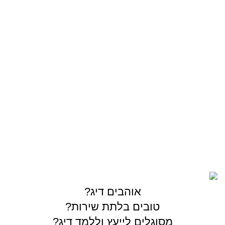
סירה/קיאק
מתוקים
OUTDOOR
צרו קשר
03-5589144
sales@gofishing.co.il
רחוב המרכבה 19 איזור התעשייה חולון
כל הזכויות שמורות © לחברת Gofishing | פותח ע״י
סברס
בניית אתרים
אוהבים דיג?
טובים בלתת שירות?
מסוגלים לייעץ וללמד דיג?