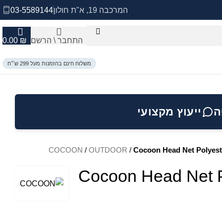
המרכבה 19, א"ת חולון
03-5589144
התחבר \ הרשם
₪
0.00
משלוח חינם בהזמנות מעל 299 ש״ח
ה
ייעוץ מקצועי
COCOON
/
OUTDOOR
/
Cocoon Head Net Polyes
Cocoon Head Net 