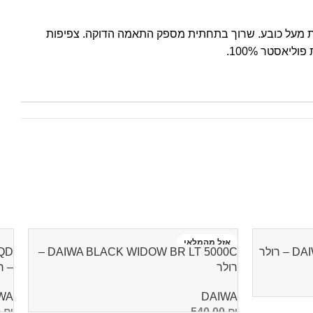
מעל כובע. שרוך בתחתית מספק התאמה הדוקה. צפיפות
אזל מהמלאי
ולר
DAIWA BLACK WIDOW BR LT 5000C –
QD
רולר
– ר
WA
DAIWA
0
₪
540.00
₪