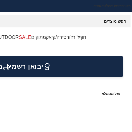
תקנון
החזרות והחלפות
אודות
חוף
ז'ירז'ור
סירה/קיאק
מתוקים
SALE
UTDOOR
יבואן רשמי
מ
אזל מהמלאי