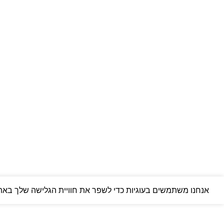
סירה/קיאק
מתוקים
OUTDOOR
צרו קשר
03-5589144
sales@gofishing.co.il
רחוב המרכבה 19 איזור התעשייה חולון
כל הזכויות שמורות © לחברת Gofishing | פותח ע״י
סברס בניית א
אנחנו משתמשים בעוגיות כדי לשפר את חוויית הגלישה שלך באתר 