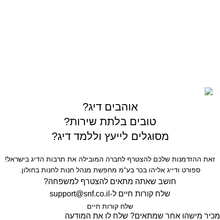
03-5589144
sales@gofishing.co.il
רחוב המרכבה 19 איזור התעשייה חולון
כל הזכויות שמורות © לחברת Gofishing | פותח ע״י
סברס
בניית אתרים
אוהבים דיג?
טובים בלתת שירות?
מסוגלים לייעץ וללמד דיג?
זאת ההזדמנות שלכם להצטרף לחברה המובילה את תרבות הדיג בישראל!
ספורט ודייג אליהו בכר בע"מ מחפשת מנהל חנות לחנות בחולון.
חושב שאתה מתאים להצטרף למשפחה?
שלח קורות חיים ל-
support@snf.co.il
שלח קורות חיים​
מכיר מישהו אחר שמתאים? שלח לו את המודעה