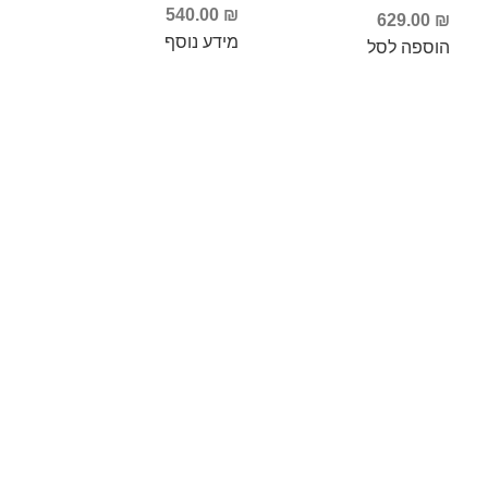
540.00
₪
629.00
₪
מידע נוסף
הוספה לסל
Info Fishing
אודות
צור קשר
החזרות והחלפות