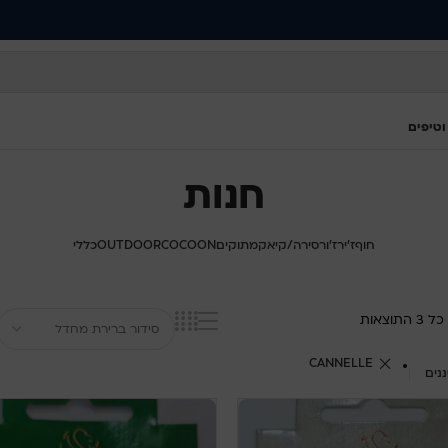
המרכבה 19, א"ת ח
CO
OUTDOOR
כללי