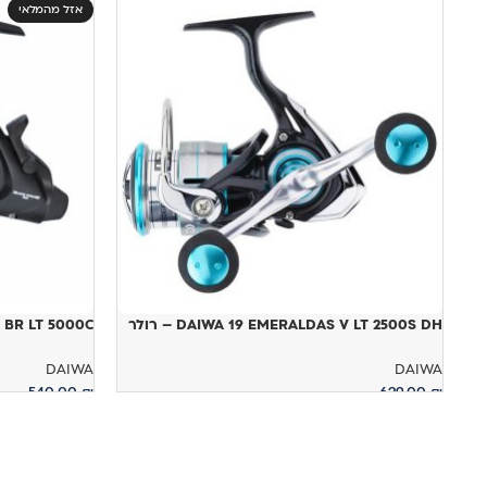
אזל מהמלאי
DAIWA 19 EMERALDAS V LT 2500S DH – רולר
OW BR LT 5000C
DAIWA
DAIWA
540.00
₪
629.00
₪
הוספה לסל
מידע נוסף