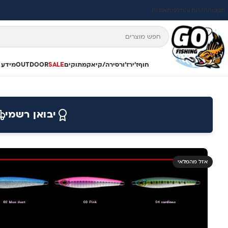
תקנון
החזרות והחלפות
אודות
חוף
ז'ירז'ור
סירה/קיאק
מתוקים
SALE
OUTDOOR
מידע 
יבואן רשמי
אזל מהמלאי