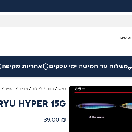
וטיפים
משלוח עד חמישה ימי עסקים
אחריות מקיפה
ראשי
/
חנות
/
ז'ירז'ור
/
מדיום
/
דמויים
/
G
IRYU HYPER 15G
39.00
₪