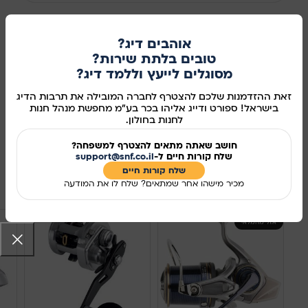
אוהבים דיג?
הוספה לסל
טובים בלתת שירות?
מסוגלים לייעץ וללמד דיג?
קנו עכשיו
זאת ההזדמנות שלכם להצטרף לחברה המובילה את תרבות הדיג
בישראל! ספורט ודייג אליהו בכר בע"מ מחפשת מנהל חנות
מידע נוסף
לחנות בחולון.
מק"ט:
3810005
חושב שאתה מתאים להצטרף למשפחה?
שלח קורות חיים ל-
support@snf.co.il
שיתוף ברשתות החברתיות:
שלח קורות חיים​
מוצרים קשורים
מכיר מישהו אחר שמתאים? שלח לו את המודעה
אזל מהמלאי