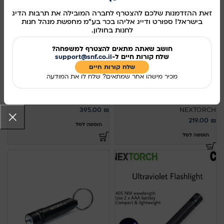
זאת ההזדמנות שלכם להצטרף לחברה המובילה את תרבות הדיג
בישראל! ספורט ודייג אליהו בכר בע"מ מחפשת מנהל חנות
לחנות בחולון.
חושב שאתה מתאים להצטרף למשפחה?
שלח קורות חיים ל-
support@snf.co.il
שלח קורות חיים​
פנס ראש – Nextorch Trek Star
פנס ראש-Nextorch Headlamp
מכיר מישהו אחר שמתאים? שלח לו את המודעה
Light Star 200 Lumens
Ultra Bright LED Headlamp,
Black 220 Lumens
NEXTORCH
395.00
₪
NEXTORCH
219.00
₪
הוספה לסל
הוספה לסל