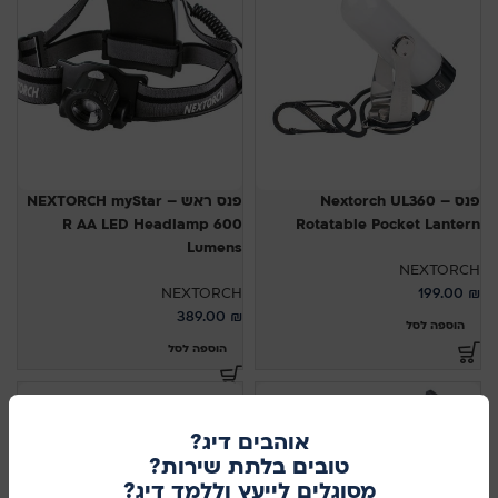
פנס – Nextorch UL360
פנס ראש – NEXTORCH myStar
R AA LED Headlamp 600
Rotatable Pocket Lantern
Lumens
NEXTORCH
NEXTORCH
199.00
₪
389.00
₪
הוספה לסל
הוספה לסל
אוהבים דיג?
טובים בלתת שירות?
מסוגלים לייעץ וללמד דיג?