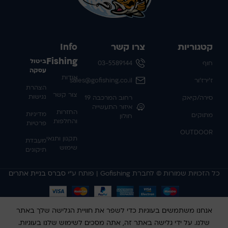
קטגוריות
צרו קשר
Info
Fishing
ביטול
חוף
03-5589144
עסקה
אודות
ז'ירז'ור
sales@gofishing.co.il
הצהרת
צור קשר
נגישות
סירה/קיאק
רחוב המרכבה 19
איזור התעשייה
החזרות
מדיניות
מתוקים
חולון
והחלפות
פרטיות
OUTDOOR
תקנון ותנאי
מעבדת
שימוש
תיקונים
כל הזכויות שמורות © לחברת Gofishing | פותח ע״י
סברס בניית אתרים
אנחנו משתמשים בעוגיות כדי לשפר את חוויית הגלישה שלך באתר
שלנו. על ידי גלישה באתר זה, אתה מסכים לשימוש שלנו בעוגיות.