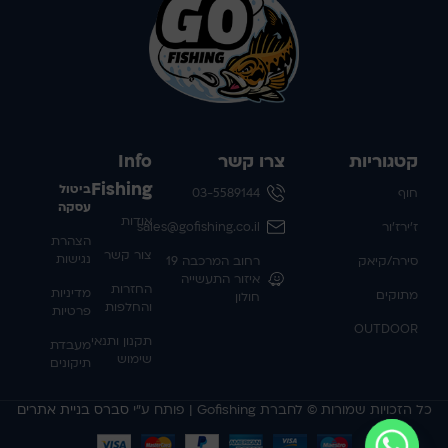
קטגוריות
צרו קשר
Info
Fishing
ביטול
חוף
03-5589144
עסקה
אודות
ז'ירז'ור
sales@gofishing.co.il
הצהרת
צור קשר
נגישות
סירה/קיאק
רחוב המרכבה 19
איזור התעשייה
החזרות
מדיניות
מתוקים
חולון
והחלפות
פרטיות
OUTDOOR
תקנון ותנאי
מעבדת
שימוש
תיקונים
כל הזכויות שמורות © לחברת Gofishing | פותח ע״י
סברס בניית אתרים