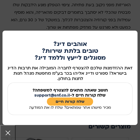
האריזות מפני ניקוב בעת פתיחה. ציפוי הטפלון מונע הידבקות שלו
מבטיח שהכלי לא יסתבך בחומרים דביקים מהאריזה, והוא מוסיף
עמידות בפני קורוזיה והצטברות לכלוך. במשקל של כ 30 גרם, הוא
כמעט ולא מורגש על מחזיק מפתחות או שרוך.
במלאי
אוהבים דיג?
טובים בלתת שירות?
מסוגלים לייעץ וללמד דיג?
הוספה לסל
זאת ההזדמנות שלכם להצטרף לחברה המובילה את תרבות הדיג
בישראל! ספורט ודייג אליהו בכר בע"מ מחפשת מנהל חנות
קנו עכשיו
לחנות בחולון.
חושב שאתה מתאים להצטרף למשפחה?
מידע נוסף
שלח קורות חיים ל-
support@snf.co.il
שלח קורות חיים​
מק"ט:
118000
מכיר מישהו אחר שמתאים? שלח לו את המודעה
שיתוף ברשתות החברתיות:
מוצרים קשורים