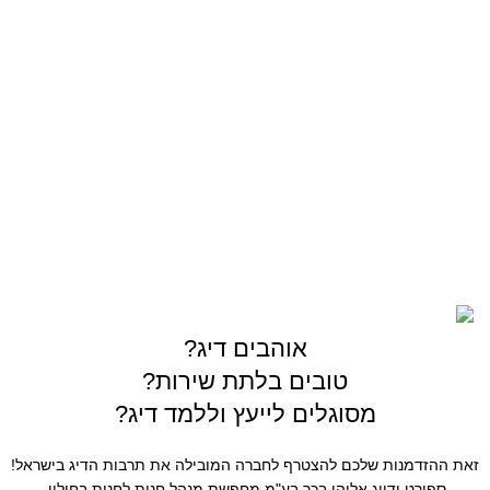
OUTDOOR
צרו קשר
03-5589144
sales@gofishing.co.il
רחוב המרכבה 19 איזור התעשייה חולון
כל הזכויות שמורות © לחברת Gofishing | פותח ע״י
סברס
בניית אתרים
אוהבים דיג?
טובים בלתת שירות?
מסוגלים לייעץ וללמד דיג?
זאת ההזדמנות שלכם להצטרף לחברה המובילה את תרבות הדיג בישראל!
ספורט ודייג אליהו בכר בע"מ מחפשת מנהל חנות לחנות בחולון.