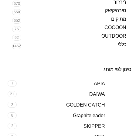
ז'ירז'ור
673
סירה/קיאק
550
מתוקים
652
COCOON
76
OUTDOOR
92
כללי
1462
סינון לפי מותג
APIA
7
DAIWA
21
GOLDEN CATCH
2
Graphiteleader
8
SKIPPER
2