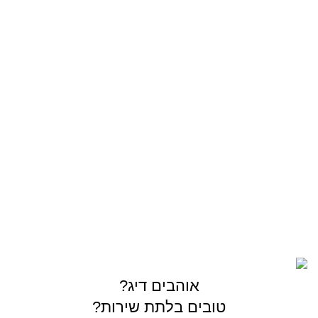
ז'ירז'ור
סירה/קיאק
מתוקים
OUTDOOR
צרו קשר
03-5589144
sales@gofishing.co.il
רחוב המרכבה 19 איזור התעשייה חולון
כל הזכויות שמורות © לחברת Gofishing | פותח ע״י
סברס
בניית אתרים
אוהבים דיג?
טובים בלתת שירות?