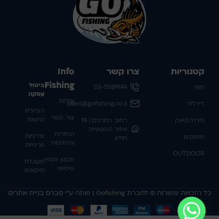
קטגוריות
צרו קשר
Info
Fishing
ביטול
חוף
03-5589144
עסקה
אודות
ז'ירז'ור
sales@gofishing.co.il
הצהרת
צור קשר
נגישות
סירה/קיאק
רחוב המרכבה 19
איזור התעשייה
החזרות
מדיניות
מתוקים
חולון
והחלפות
פרטיות
OUTDOOR
תקנון ותנאי
מעבדת
שימוש
תיקונים
כל הזכויות שמורות © לחברת Gofishing | פותח ע״י
סברס בניית אתרים