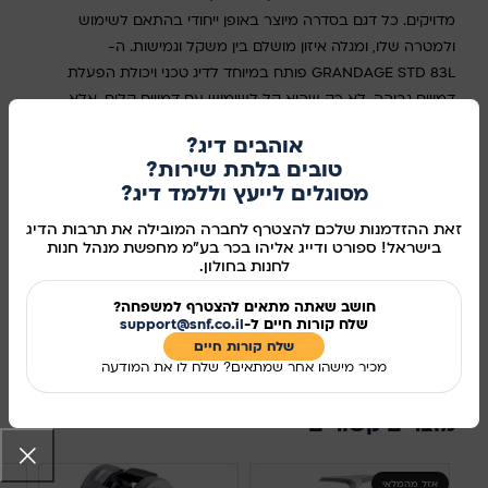
מדויקים. כל דגם בסדרה מיוצר באופן ייחודי בהתאם לשימוש
ולמטרה שלו, ומגלה איזון מושלם בין משקל וגמישות. ה-
GRANDAGE STD 83L פותח במיוחד לדיג טכני ויכולת הפעלת
דמויים גבוהה. לא רק שהוא קל לשימוש עם דמויים קלים, אלא
שהוא גם מאוד רספונסיבי ומאפשר נעילה בתקיפה הקלה ביותר.
אוהבים דיג?
טובים בלתת שירות?
במלאי
מסוגלים לייעץ וללמד דיג?
הוספה לסל
זאת ההזדמנות שלכם להצטרף לחברה המובילה את תרבות הדיג
בישראל! ספורט ודייג אליהו בכר בע"מ מחפשת מנהל חנות
קנו עכשיו
לחנות בחולון.
מידע נוסף
חושב שאתה מתאים להצטרף למשפחה?
שלח קורות חיים ל-
support@snf.co.il
שלח קורות חיים​
מק"ט:
3450027
מכיר מישהו אחר שמתאים? שלח לו את המודעה
שיתוף ברשתות החברתיות:
מוצרים קשורים
אזל מהמלאי