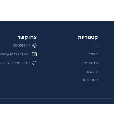
קטגוריות
צרו קשר
חוף
03-5589144
ז'ירז'ור
sales@gofishing.co.il
סירה/קיאק
רחוב המרכבה 19 איזור התעשייה חולון
מתוקים
OUTDOOR