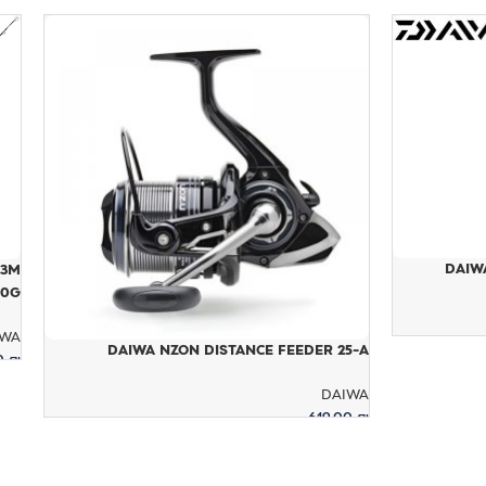
DAIW
73M
90-210G
IWA
DAIWA NZON DISTANCE FEEDER 25-A
00
₪
ה
DAIWA
619.00
₪
הוספה לסל