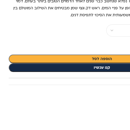
XORUS PATCHINKO דמוי TOP WATER נפלא שנחשב כבר שנים לאחד הדמויים הטובים ביותר בעולם. דמוי
ופן על פניי המים. ראש דק וגוף שמן מבטיחים את השילוב המושלם בין
משמעותית את הסיכוי לתפיסת דגים.
הוספה לסל
קנו עכשיו