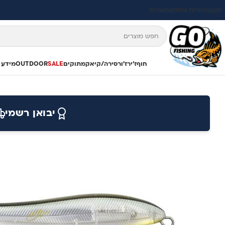
תקנון
החזרות והחלפות
אודות
חוף
ז'ירז'ור
סירה/קיאק
מתוקים
SALE
OUTDOOR
מידע 
יבואן רשמי