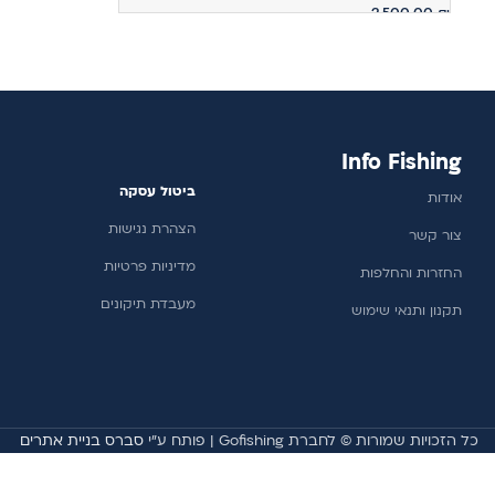
2,500.00
₪
הוספה לסל
Info Fishing
ביטול עסקה
אודות
הצהרת נגישות
צור קשר
מדיניות פרטיות
החזרות והחלפות
מעבדת תיקונים
תקנון ותנאי שימוש
כל הזכויות שמורות © לחברת Gofishing | פותח ע״י
סברס בניית אתרים