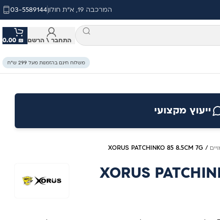
המרכבה 19, א"ת חולון
03-5589144
התחבר \ הרשם
₪
0.00
משלוח חינם בהזמנות מעל 299 ש״ח
ייעוץ מקצועי
יים
/
XORUS PATCHINKO 85 8.5CM 7G
XORUS PATCHINK