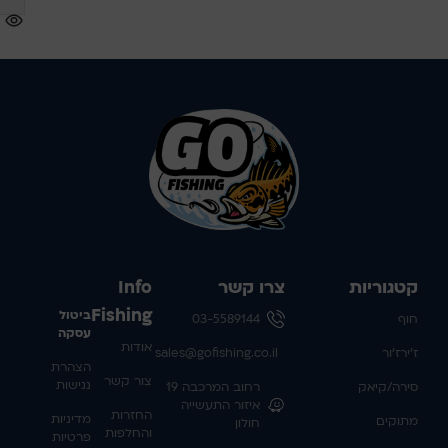
קטגוריות
צרו קשר
Info
Fishing
ביטול
חוף
03-5589144
עסקה
אודות
ז'ירז'ור
sales@gofishing.co.il
הצהרת
צור קשר
נגישות
סירה/קיאק
רחוב המרכבה 19
איזור התעשייה
החזרות
מדיניות
מתוקים
חולון
והחלפות
פרטיות