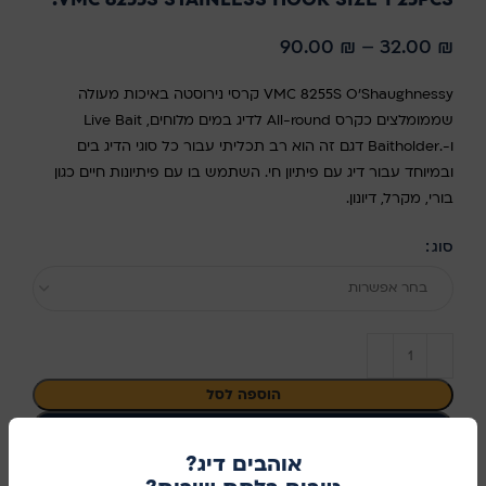
90.00
₪
–
32.00
₪
VMC 8255S O'Shaughnessy קרסי נירוסטה באיכות מעולה
שממומלצים כקרס All-round לדיג במים מלוחים, Live Bait
ו-.Baitholder דגם זה הוא רב תכליתי עבור כל סוגי הדיג בים
ובמיוחד עבור דיג עם פיתיון חי. השתמש בו עם פיתיונות חיים כגון
בורי, מקרל, דיונון.
סוג
בחר אפשרות
הוספה לסל
קנו עכשיו
אוהבים דיג?
מידע נוסף