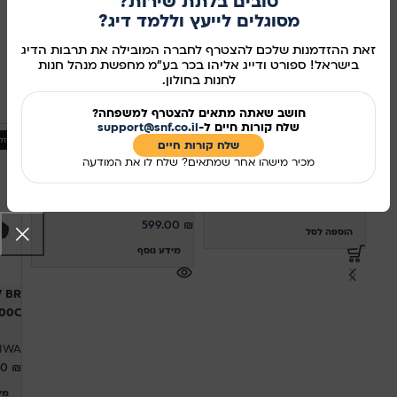
טובים בלתת שירות?
מסוגלים לייעץ וללמד דיג?
מק"ט:
309
זאת ההזדמנות שלכם להצטרף לחברה המובילה את תרבות הדיג
שיתוף ברשתות החברתיות:
בישראל! ספורט ודייג אליהו בכר בע"מ מחפשת מנהל חנות
לחנות בחולון.
מוצרים קשורים
חושב שאתה מתאים להצטרף למשפחה?
שלח קורות חיים ל-
support@snf.co.il
אזל מהמלאי
אזל
שלח קורות חיים​
DAIWA BLACK WIDOW
DAIWA 18 SALTIST 35H
מכיר מישהו אחר שמתאים? שלח לו את המודעה
5000LDA – רולר
DAIWA
DAIWA
1,500.00
₪
599.00
₪
הוספה לסל
מידע נוסף
 BR
 5000C
IWA
00
₪
מי