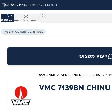
המרכבה 19, א"ת חולון
03-5589144
התחבר \ הרשם
₪
0.00
משלוח חינם בהזמנות מעל 299 ש״ח
ייעוץ מקצועי
ווים
/
VMC 7139BN CHINU NEEDLE POINT – קרס
VMC 7139BN CHINU