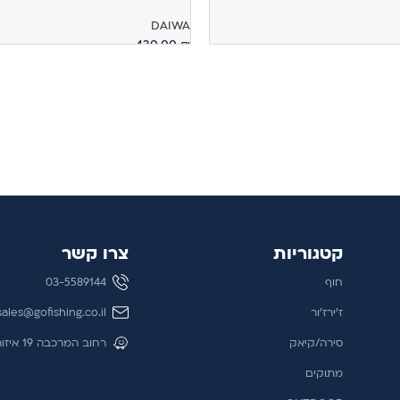
DAIWA
430.00
₪
הוספה לסל
קטגוריות
צרו קשר
חוף
03-5589144
ז'ירז'ור
sales@gofishing.co.il
סירה/קיאק
רחוב המרכבה 19 איזור התעשייה חולון
מתוקים