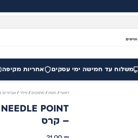
וטיפים
משלוח עד חמישה ימי עסקים
אחריות מקיפה
ראשי
/
חנות
/
מתוקים
/
פידר
/
אביזרים נל
 NEEDLE POINT
– קרס
21.00
₪