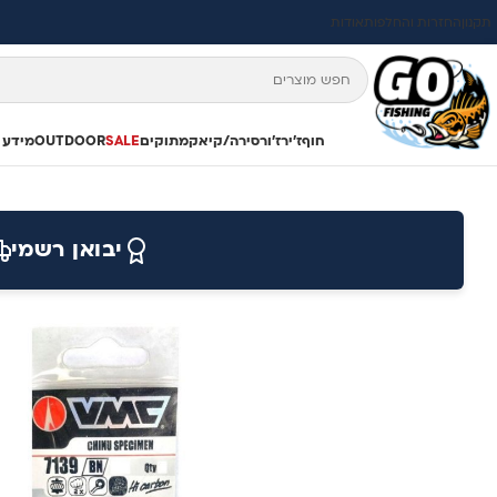
תקנון
החזרות והחלפות
אודות
חוף
ז'ירז'ור
סירה/קיאק
מתוקים
SALE
OUTDOOR
מידע 
יבואן רשמי