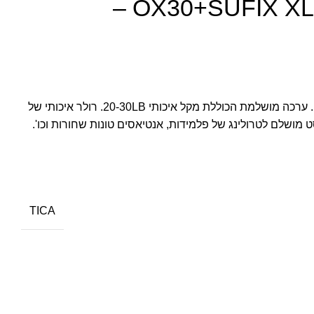
OX30+SUFIX XL 0.60MM 550M –
סט מושלם לדיג בטרולינג קל-בינוני. ערכה מושלמת הכוללת מקל איכותי 20-30LB. רולר איכותי של
TICA