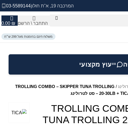
המרכבה 19, א"ת חולון
03-5589144
התחבר \ הרשם
₪
0.00
משלוח חינם בהזמנות מעל 299 ש״ח
ה
ייעוץ מקצועי
ולינג
/
TROLLING COMBO – SKIPPER TUNA TROLLING
20 – סט לטרולינג
TROLLING COMB
TUNA TROLLING 20