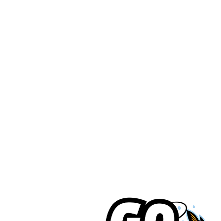
מעבדת תיקונים
קטגוריות
חוף
ז'ירז'ור
סירה/קיאק
מתוקים
OUTDOOR
צרו קשר
03-5589144
sales@gofishing.co.il
רחוב המרכבה 19 איזור התעשייה חולון