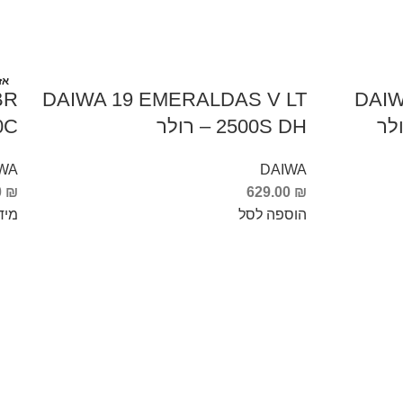
אז
BR
DAIWA 19 EMERALDAS V LT
DAIW
2500S DH – רולר
000C
WA
DAIWA
0
₪
629.00
₪
הוספה לסל
מיד