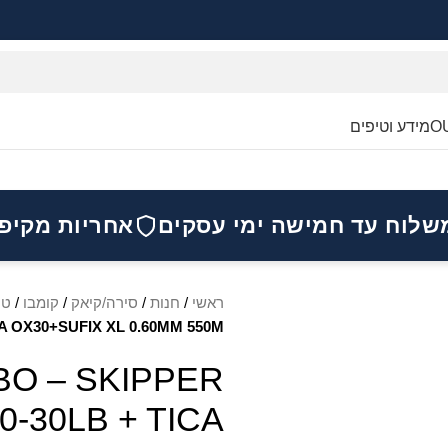
O
מידע וטיפים
שלוח עד חמישה ימי עסקים
אחריות מקיפ
ראשי
/
חנות
/
סירה/קיאק
/
קומבו
/
טר
-30LB + TICA OX30+SUFIX XL 0.60MM 550M
O – SKIPPER
-30LB + TICA