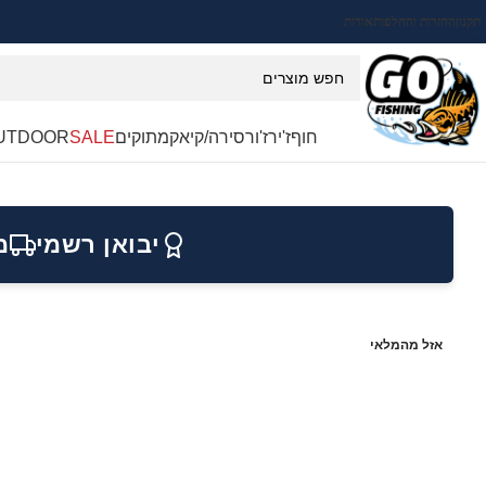
תקנון
החזרות והחלפות
אודות
חוף
ז'ירז'ור
סירה/קיאק
מתוקים
SALE
UTDOOR
יבואן רשמי
מ
אזל מהמלאי