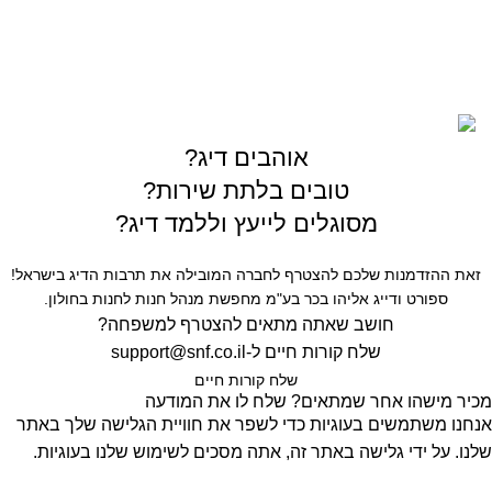
רחוב המרכבה 19 איזור התעשייה חולון
כל הזכויות שמורות © לחברת Gofishing | פותח ע״י
סברס
בניית אתרים
אוהבים דיג?
טובים בלתת שירות?
מסוגלים לייעץ וללמד דיג?
זאת ההזדמנות שלכם להצטרף לחברה המובילה את תרבות הדיג בישראל!
ספורט ודייג אליהו בכר בע"מ מחפשת מנהל חנות לחנות בחולון.
חושב שאתה מתאים להצטרף למשפחה?
שלח קורות חיים ל-
support@snf.co.il
שלח קורות חיים​
מכיר מישהו אחר שמתאים? שלח לו את המודעה
אנחנו משתמשים בעוגיות כדי לשפר את חוויית הגלישה שלך באתר
שלנו. על ידי גלישה באתר זה, אתה מסכים לשימוש שלנו בעוגיות.
קבל