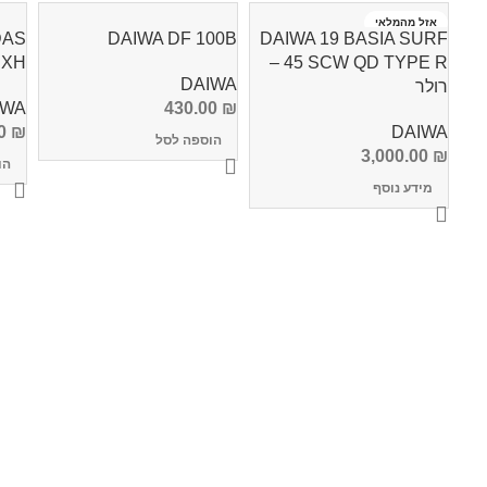
אזל מהמלאי
DAS
DAIWA DF 100B
DAIWA 19 BASIA SURF
CXH
45 SCW QD TYPE R –
DAIWA
רולר
IWA
430.00
₪
00
₪
DAIWA
הוספה לסל
3,000.00
₪
הו
מידע נוסף
Info Fishing
אודות