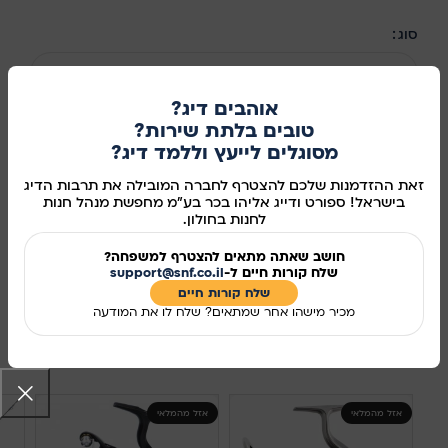
סוג
בחר אפשרות
אוהבים דיג?
טובים בלתת שירות?
מסוגלים לייעץ וללמד דיג?
הוספה לסל
זאת ההזדמנות שלכם להצטרף לחברה המובילה את תרבות הדיג
קנו עכשיו
בישראל! ספורט ודייג אליהו בכר בע"מ מחפשת מנהל חנות
לחנות בחולון.
מידע נוסף
חושב שאתה מתאים להצטרף למשפחה?
שלח קורות חיים ל-
support@snf.co.il
מק"ט:
387
שלח קורות חיים​
מכיר מישהו אחר שמתאים? שלח לו את המודעה
שיתוף ברשתות החברתיות:
מוצרים קשורים
אזל מהמלאי
אזל מהמלאי